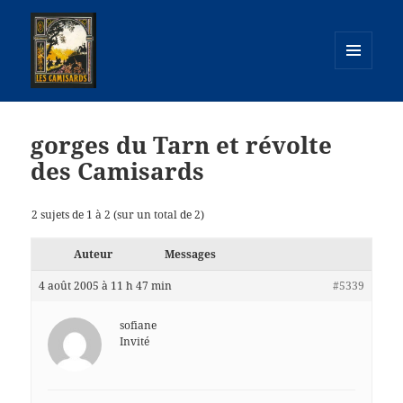
MENU
ET
camisards.info
WIDGETS
gorges du Tarn et révolte
des Camisards
2 sujets de 1 à 2 (sur un total de 2)
Auteur
Messages
4 août 2005 à 11 h 47 min
#5339
sofiane
Invité