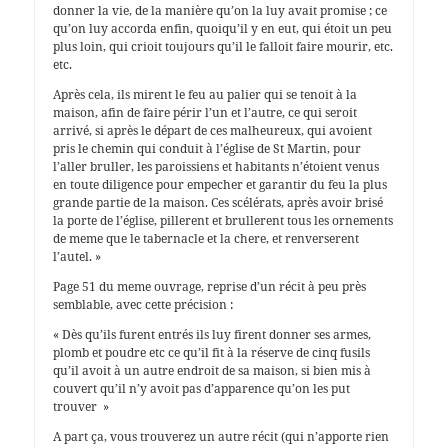
donner la vie, de la manière qu’on la luy avait promise ; ce
qu’on luy accorda enfin, quoiqu’il y en eut, qui étoit un peu
plus loin, qui crioit toujours qu’il le falloit faire mourir, etc.
etc.
Après cela, ils mirent le feu au palier qui se tenoit à la
maison, afin de faire périr l’un et l’autre, ce qui seroit
arrivé, si après le départ de ces malheureux, qui avoient
pris le chemin qui conduit à l’église de St Martin, pour
l’aller bruller, les paroissiens et habitants n’étoient venus
en toute diligence pour empecher et garantir du feu la plus
grande partie de la maison. Ces scélérats, après avoir brisé
la porte de l’église, pillerent et brullerent tous les ornements
de meme que le tabernacle et la chere, et renverserent
l’autel. »
Page 51 du meme ouvrage, reprise d’un récit à peu près
semblable, avec cette précision :
« Dès qu’ils furent entrés ils luy firent donner ses armes,
plomb et poudre etc ce qu’il fit à la réserve de cinq fusils
qu’il avoit à un autre endroit de sa maison, si bien mis à
couvert qu’il n’y avoit pas d’apparence qu’on les put
trouver »
A part ça, vous trouverez un autre récit (qui n’apporte rien