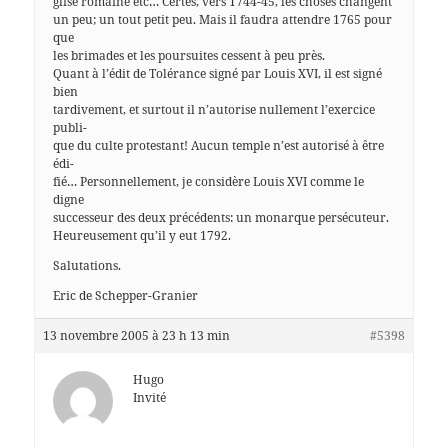
glise romaine etc… Certes, vers 1744-45, les choses changent
un peu; un tout petit peu. Mais il faudra attendre 1765 pour
que
les brimades et les poursuites cessent à peu près.
Quant à l’édit de Tolérance signé par Louis XVI, il est signé
bien
tardivement, et surtout il n’autorise nullement l’exercice
publi-
que du culte protestant! Aucun temple n’est autorisé à être
édi-
fié… Personnellement, je considère Louis XVI comme le
digne
successeur des deux précédents: un monarque persécuteur.
Heureusement qu’il y eut 1792.
Salutations.
Eric de Schepper-Granier
13 novembre 2005 à 23 h 13 min
#5398
Hugo
Invité