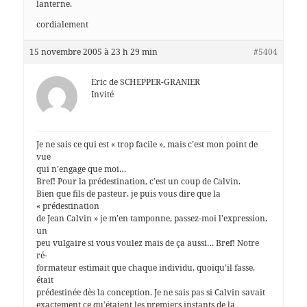
lanterne.
cordialement
15 novembre 2005 à 23 h 29 min
#5404
Eric de SCHEPPER-GRANIER
Invité
Je ne sais ce qui est « trop facile », mais c’est mon point de
vue
qui n’engage que moi…
Bref! Pour la prédestination, c’est un coup de Calvin.
Bien que fils de pasteur, je puis vous dire que la
« prédestination
de Jean Calvin » je m’en tamponne, passez-moi l’expression,
un
peu vulgaire si vous voulez mais de ça aussi… Bref! Notre
ré-
formateur estimait que chaque individu, quoiqu’il fasse,
était
prédestinée dès la conception. Je ne sais pas si Calvin savait
exactement ce qu’étaient les premiers instants de la