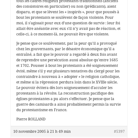
tous les cadres religieux protestants traditionnels (anciens
des consistoires en particulier) ou non (prédicants), aient
disparu, et que se lèvent les « inspirés », pour que poussés à
bout les protestants se soulèvent de façon violente. Pour
moi, il s’agissait pour eux d’une question de survie : leur foi
allait être anéantie avec eux s’il n’y avait pas de réaction, et
celle-ci, à ce moment-là, ne pouvait être que violente.
Je pense que ce soulèvement, par la peur qu’il a provoqué
chez les gouvernants, par le désastre économique qu’il a
entraîné, a fait que le pouvoir a regardé à deux fois avant
de reprendre une persécution aussi absolue qu’entre 1685
et 1702. Pousser à bout les protestants a été soigneusement
évité, même s’il y eut plusieurs tentatives du clergé pour les
contraindre à nouveau à « adopter » le religion catholique,
et même si la répression perdura loin dans le XVIIIe siècle.
Le pouvoir évitera dès lors soigneusement d’acculer les
protestants à la révolte. La reconstruction pacifique des
églises protestantes a pu alors s’effectuer. Je pense que la
guerre des camisards a ainsi probablement permis la survie
du protestantisme en France.
Pierre ROLLAND
10 novembre 2005 à 21 h 49 min
#5397