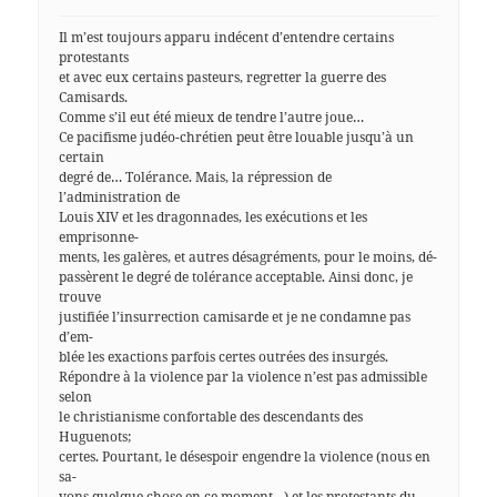
Il m’est toujours apparu indécent d’entendre certains
protestants
et avec eux certains pasteurs, regretter la guerre des
Camisards.
Comme s’il eut été mieux de tendre l’autre joue…
Ce pacifisme judéo-chrétien peut être louable jusqu’à un
certain
degré de… Tolérance. Mais, la répression de
l’administration de
Louis XIV et les dragonnades, les exécutions et les
emprisonne-
ments, les galères, et autres désagréments, pour le moins, dé-
passèrent le degré de tolérance acceptable. Ainsi donc, je
trouve
justifiée l’insurrection camisarde et je ne condamne pas
d’em-
blée les exactions parfois certes outrées des insurgés.
Répondre à la violence par la violence n’est pas admissible
selon
le christianisme confortable des descendants des
Huguenots;
certes. Pourtant, le désespoir engendre la violence (nous en
sa-
vons quelque chose en ce moment…) et les protestants du