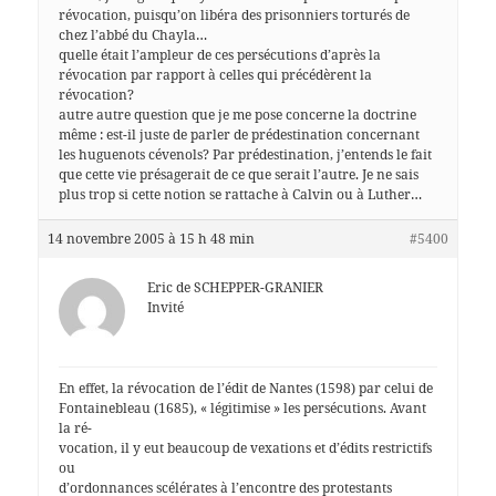
révocation, puisqu’on libéra des prisonniers torturés de
chez l’abbé du Chayla…
quelle était l’ampleur de ces persécutions d’après la
révocation par rapport à celles qui précédèrent la
révocation?
autre autre question que je me pose concerne la doctrine
même : est-il juste de parler de prédestination concernant
les huguenots cévenols? Par prédestination, j’entends le fait
que cette vie présagerait de ce que serait l’autre. Je ne sais
plus trop si cette notion se rattache à Calvin ou à Luther…
14 novembre 2005 à 15 h 48 min
#5400
Eric de SCHEPPER-GRANIER
Invité
En effet, la révocation de l’édit de Nantes (1598) par celui de
Fontainebleau (1685), « légitimise » les persécutions. Avant
la ré-
vocation, il y eut beaucoup de vexations et d’édits restrictifs
ou
d’ordonnances scélérates à l’encontre des protestants