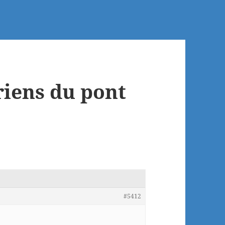
riens du pont
#5412