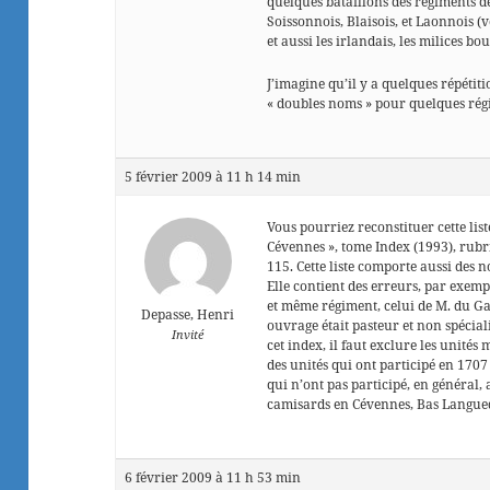
quelques bataillons des régiments 
Soissonnois, Blaisois, et Laonnois (v
et aussi les irlandais, les milices bou
J’imagine qu’il y a quelques répétiti
« doubles noms » pour quelques régi
5 février 2009 à 11 h 14 min
Vous pourriez reconstituer cette list
Cévennes », tome Index (1993), rubr
115. Cette liste comporte aussi des n
Elle contient des erreurs, par exemple
et même régiment, celui de M. du Gas
Depasse, Henri
ouvrage était pasteur et non spéciali
Invité
cet index, il faut exclure les unités
des unités qui ont participé en 170
qui n’ont pas participé, en général,
camisards en Cévennes, Bas Langued
6 février 2009 à 11 h 53 min