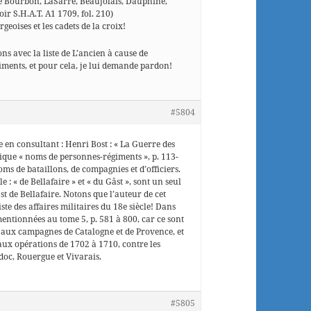
de Bourbon, LaSarre, Beaujolais, Dauphiné,
oir S.H.A.T. A1 1709, fol. 210)
rgeoises et les cadets de la croix!
ons avec la liste de L’ancien à cause de
ments, et pour cela, je lui demande pardon!
#5804
e en consultant : Henri Bost : « La Guerre des
ique « noms de personnes-régiments », p. 113-
oms de bataillons, de compagnies et d’officiers.
 : « de Bellafaire » et « du Gâst », sont un seul
t de Bellafaire. Notons que l’auteur de cet
ste des affaires militaires du 18e siècle! Dans
 mentionnées au tome 5, p. 581 à 800, car ce sont
7 aux campagnes de Catalogne et de Provence, et
 aux opérations de 1702 à 1710, contre les
oc, Rouergue et Vivarais.
#5805