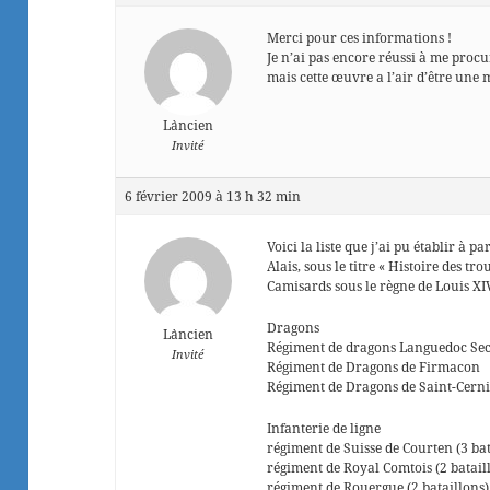
Merci pour ces informations !
Je n’ai pas encore réussi à me proc
mais cette œuvre a l’air d’être une 
L`ancien
Invité
6 février 2009 à 13 h 32 min
Voici la liste que j’ai pu établir à 
Alais, sous le titre « Histoire des t
Camisards sous le règne de Louis XI
Dragons
L`ancien
Régiment de dragons Languedoc Se
Invité
Régiment de Dragons de Firmacon
Régiment de Dragons de Saint-Cerni
Infanterie de ligne
régiment de Suisse de Courten (3 bat
régiment de Royal Comtois (2 batail
régiment de Rouergue (2 bataillons)