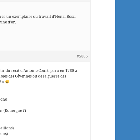
urer un exemplaire du travail d’Henri Bosc,
mine d’or.
#5806
partir du récit d’Antoine Court, paru en 1760 à
roubles des Cévennes ou de la guerre des
V »
cond
n (Rouergue ?)
aillons)
lons)