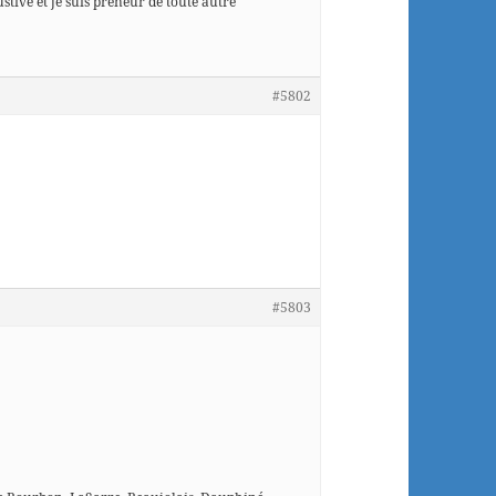
ustive et je suis preneur de toute autre
#5802
#5803