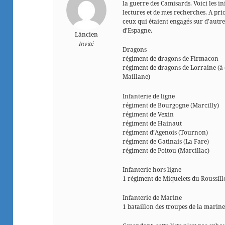
la guerre des Camisards. Voici les in
lectures et de mes recherches. A prio
ceux qui étaient engagés sur d’autr
d’Espagne.
L`ancien
Invité
Dragons
régiment de dragons de Firmacon
régiment de dragons de Lorraine (à 
Maillane)
Infanterie de ligne
régiment de Bourgogne (Marcilly)
régiment de Vexin
régiment de Hainaut
régiment d’Agenois (Tournon)
régiment de Gatinais (La Fare)
régiment de Poitou (Marcillac)
Infanterie hors ligne
1 régiment de Miquelets du Roussil
Infanterie de Marine
1 bataillon des troupes de la marin