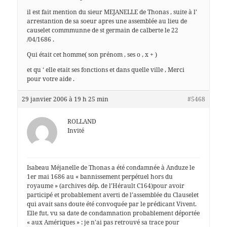
il est fait mention du sieur MEJANELLE de Thonas , suite à l’
arrestantion de sa soeur apres une assemblée au lieu de
causelet commmunne de st germain de calberte le 22
/04/1686 .
Qui était cet homme( son prénom , ses o , x + )
et qu ‘ elle etait ses fonctions et dans quelle ville , Merci
pour votre aide .
29 janvier 2006 à 19 h 25 min
#5468
ROLLAND
Invité
Isabeau Méjanelle de Thonas a été condamnée à Anduze le
1er mai 1686 au « bannissement perpétuel hors du
royaume » (archives dép. de l’Hérault C164)pour avoir
participé et probablement averti de l’assemblée du Clauselet
qui avait sans doute été convoquée par le prédicant Vivent.
Elle fut, vu sa date de condamnation probablement déportée
« aux Amériques » : je n’ai pas retrouvé sa trace pour